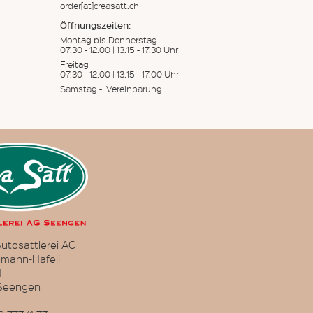
order[at]creasatt.ch
Öffnungszeiten:
Montag bis Donnerstag
07.30 - 12.00 | 13.15 - 17.30 Uhr
Freitag
07.30 - 12.00 | 13.15 - 17.00 Uhr
Samstag - Vereinbarung
utosattlerei AG
hmann-Häfeli
1
 Seengen