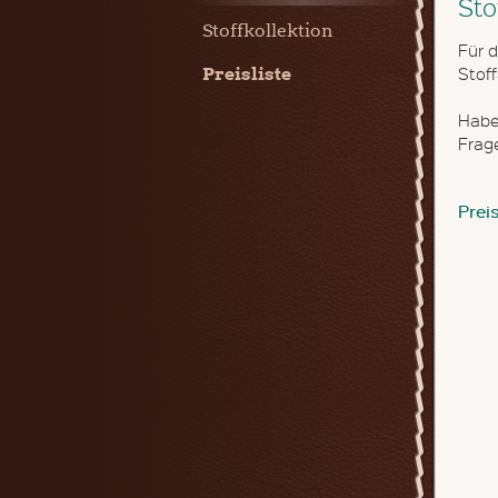
Sto
Stoffkollektion
Für 
Stof
Preisliste
Habe
Frage
Preis