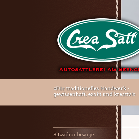
«Für traditionelles Handwerk -
gewissenhaft, exakt und kreativ!»
Sitzschonbezüge