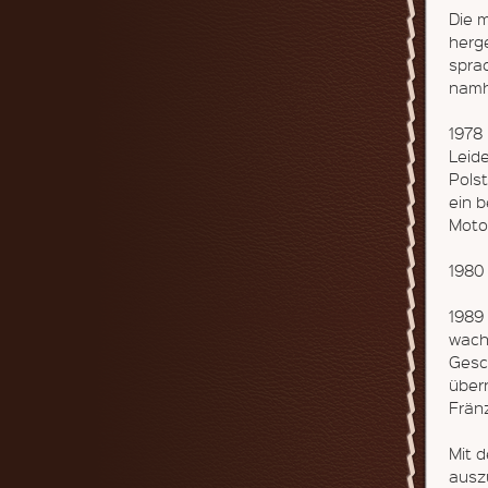
Die 
herg
spra
namh
1978 
Leid
Pols
ein 
Moto
1980
1989 
wach
Gesch
über
Fränz
Mit 
ausz