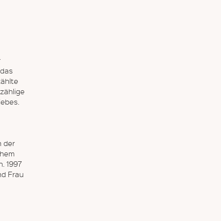
r
 das
zählte
zählige
iebes.
n der
ichem
n. 1997
nd Frau