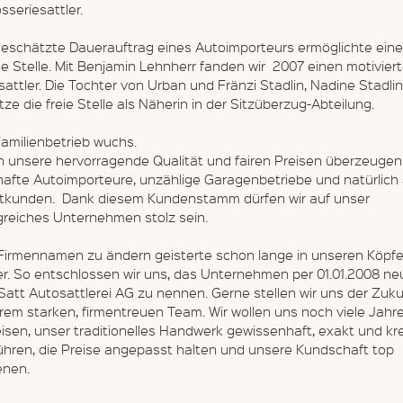
sseriesattler.
geschätzte Dauerauftrag eines Autoimporteurs ermöglichte eine
e Stelle. Mit Benjamin Lehnherr fanden wir 2007 einen motivier
attler. Die Tochter von Urban und Fränzi Stadlin, Nadine Stadlin
ze die freie Stelle als Näherin in der Sitzüberzug-Abteilung.
Familienbetrieb wuchs.
h unsere hervorragende Qualität und fairen Preisen überzeugen 
afte Autoimporteure, unzählige Garagenbetriebe und natürlich
atkunden. Dank diesem Kundenstamm dürfen wir auf unser
lgreiches Unternehmen stolz sein.
Firmennamen zu ändern geisterte schon lange in unseren Köpf
r. So entschlossen wir uns, das Unternehmen per 01.01.2008 ne
att Autosattlerei AG zu nennen. Gerne stellen wir uns der Zuku
rem starken, firmentreuen Team. Wir wollen uns noch viele Jahr
isen, unser traditionelles Handwerk gewissenhaft, exakt und kr
ühren, die Preise angepasst halten und unsere Kundschaft top
enen.