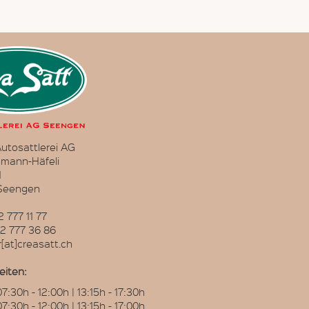
utosattlerei AG
hmann-Häfeli
1
 Seengen
2 777 11 77
2 777 36 86
r[at]creasatt.ch
eiten:
07:30h - 12:00h | 13:15h - 17:30h
07:30h - 12:00h | 13:15h - 17:00h