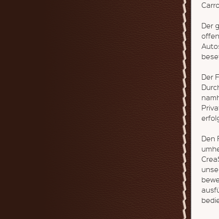
Carro
Der 
offen
Autos
beset
Der 
Durc
namh
Priv
erfo
Den 
umhe
CreaS
unse
bewe
ausf
bedi