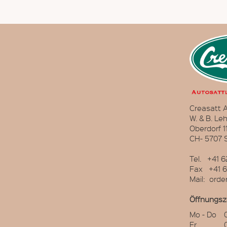
Creasatt A
W. & B. Le
Oberdorf 1
CH- 5707
Tel. +41 6
Fax +41 6
Mail: orde
Öffnungsz
Mo - Do
Fr