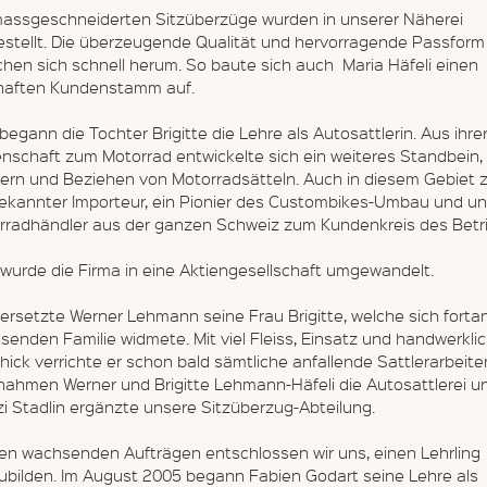
massgeschneiderten Sitzüberzüge wurden in unserer Näherei
estellt. Die überzeugende Qualität und hervorragende Passform
chen sich schnell herum. So baute sich auch Maria Häfeli einen
aften Kundenstamm auf.
begann die Tochter Brigitte die Lehre als Autosattlerin. Aus ihre
enschaft zum Motorrad entwickelte sich ein weiteres Standbein,
tern und Beziehen von Motorradsätteln. Auch in diesem Gebiet 
bekannter Importeur, ein Pionier des Custombikes-Umbau und un
rradhändler aus der ganzen Schweiz zum Kundenkreis des Betr
 wurde die Firma in eine Aktiengesellschaft umgewandelt.
ersetzte Werner Lehmann seine Frau Brigitte, welche sich forta
senden Familie widmete. Mit viel Fleiss, Einsatz und handwerkl
ick verrichte er schon bald sämtliche anfallende Sattlerarbeite
nahmen Werner und Brigitte Lehmann-Häfeli die Autosattlerei u
i Stadlin ergänzte unsere Sitzüberzug-Abteilung.
den wachsenden Aufträgen entschlossen wir uns, einen Lehrling
ubilden. Im August 2005 begann Fabien Godart seine Lehre als