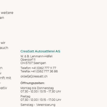
 weitere
ten
wir
 auch
CreaSatt Autosattlerei AG
W. & B. Lehmann-Häfeli
Oberdorf 11
CH-5707 Seengen
en
Telefon +41 (0)62 777 11 77
Telefax +41 (0)62 777 36 86
u
order[at]creasatt.ch
nft mit
e
Öffnungszeiten:
eativ
Montag bis Donnerstag
07.30 - 12.00 | 13.15 - 17.30 Uhr
Freitag
07.30 - 12.00 | 13.15 - 17.00 Uhr
Samstag - Vereinbarung