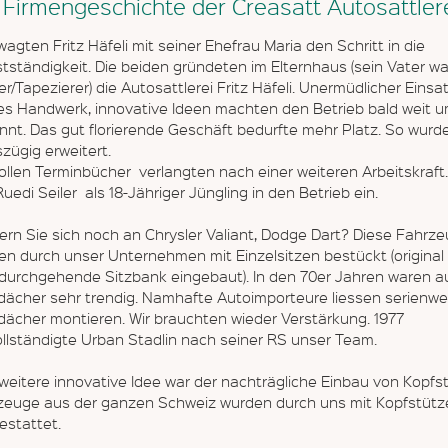
 Firmengeschichte der Creasatt Autosattler
wagten Fritz Häfeli mit seiner Ehefrau Maria den Schritt in die
tständigkeit. Die beiden gründeten im Elternhaus (sein Vater wa
er/Tapezierer) die Autosattlerei Fritz Häfeli. Unermüdlicher Einsat
des Handwerk, innovative Ideen machten den Betrieb bald weit 
nnt. Das gut florierende Geschäft bedurfte mehr Platz. So wurd
zügig erweitert.
ollen Terminbücher verlangten nach einer weiteren Arbeitskraft
Ruedi Seiler als 18-Jähriger Jüngling in den Betrieb ein.
ern Sie sich noch an Chrysler Valiant, Dodge Dart? Diese Fahrz
en durch unser Unternehmen mit Einzelsitzen bestückt (original
 durchgehende Sitzbank eingebaut). In den 70er Jahren waren a
ldächer sehr trendig. Namhafte Autoimporteure liessen serienwe
ldächer montieren. Wir brauchten wieder Verstärkung. 1977
ollständigte Urban Stadlin nach seiner RS unser Team.
weitere innovative Idee war der nachträgliche Einbau von Kopfs
zeuge aus der ganzen Schweiz wurden durch uns mit Kopfstütz
estattet.