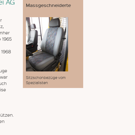
ei AG
Massgeschneiderte
r
z,
umher
e 1965
. 1968
euge
 war
Sitzschonbezüge vom
Spezialisten
uch
ise
tützen.
en