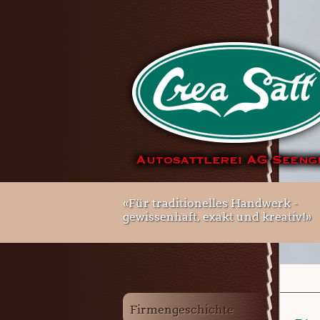
«Für traditionelles Handwerk -
gewissenhaft, exakt und kreativ!»
Firmengeschichte