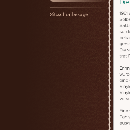
Die
1961 
Sitzschonbezüge
Selbs
Sattl
soli
beka
gross
Die v
trat 
Erinn
wurd
eine
Viny
Viny
verv
Eine 
Fahr
ausg